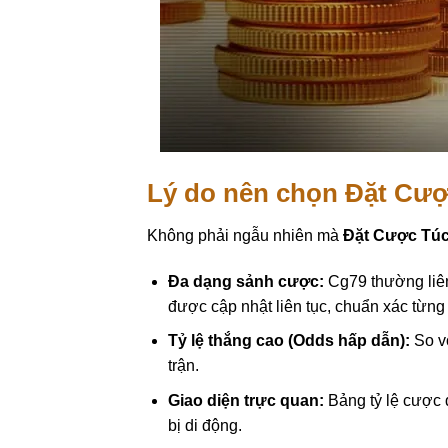
Lý do nên chọn Đặt Cượ
Không phải ngẫu nhiên mà
Đặt Cược Tú
Đa dạng sảnh cược:
Cg79 thường liên
được cập nhật liên tục, chuẩn xác từng
Tỷ lệ thắng cao (Odds hấp dẫn):
So vớ
trận.
Giao diện trực quan:
Bảng tỷ lệ cược đ
bị di động.