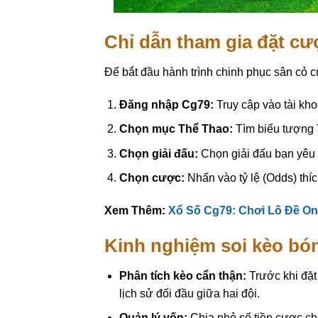
Chỉ dẫn tham gia đặt cư
Để bắt đầu hành trình chinh phục sân cỏ 
Đăng nhập Cg79:
Truy cập vào tài kh
Chọn mục Thể Thao:
Tìm biểu tượng 
Chọn giải đấu:
Chọn giải đấu bạn yêu 
Chọn cược:
Nhấn vào tỷ lệ (Odds) thí
Xem Thêm:
Xổ Số Cg79: Chơi Lô Đề Onl
Kinh nghiệm soi kèo bón
Phân tích kèo cẩn thận:
Trước khi đặt 
lịch sử đối đầu giữa hai đội.
Quản lý vốn:
Chia nhỏ số tiền cược cho