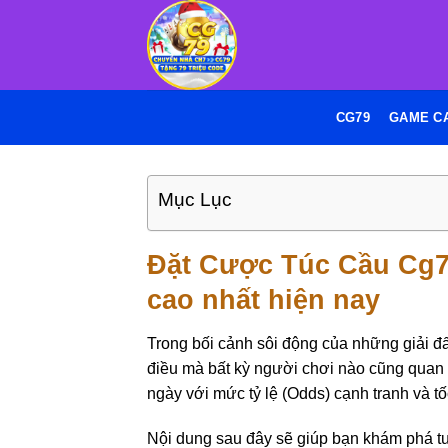
Skip
to
content
CG79
GAME C
Mục Lục
Đặt Cược Túc Cầu Cg79
cao nhất hiện nay
Trong bối cảnh sôi động của những giải đấu
điều mà bất kỳ người chơi nào cũng quan
ngày với mức tỷ lệ (Odds) cạnh tranh và t
Nội dung sau đây sẽ giúp bạn khám phá tườ