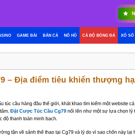
ASINO
GAME BÀI
BẮN CÁ
NỔ HŨ
CÁ ĐỘ BÓNG ĐÁ
XỔ SỐ
 – Địa điểm tiêu khiển thượng hạ
 túc cầu hàng đầu thế giới, khát khao tìm kiếm một website cá đ
 tâm.
Đặt Cược Túc Cầu Cg79
nổi lên như một sự lựa chọn lý 
ốc độ thanh toán minh bạch.
ng tận về sảnh thể thao tại Cg79 và lý do vì sao chốn này lại