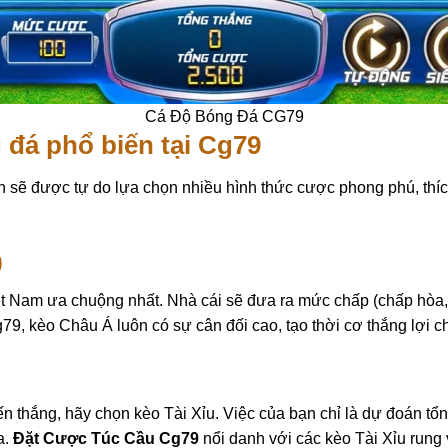
Cá Độ Bóng Đá CG79
 đá phổ biến tại Cg79
ạn sẽ được tự do lựa chọn nhiều hình thức cược phong phú, thí
)
ệt Nam ưa chuộng nhất. Nhà cái sẽ đưa ra mức chấp (chấp hòa
9, kèo Châu Á luôn có sự cân đối cao, tạo thời cơ thắng lợi ch
 thắng, hãy chọn kèo Tài Xỉu. Việc của bạn chỉ là dự đoán tổn
a.
Đặt Cược Túc Cầu Cg79
nổi danh với các kèo Tài Xỉu rung 